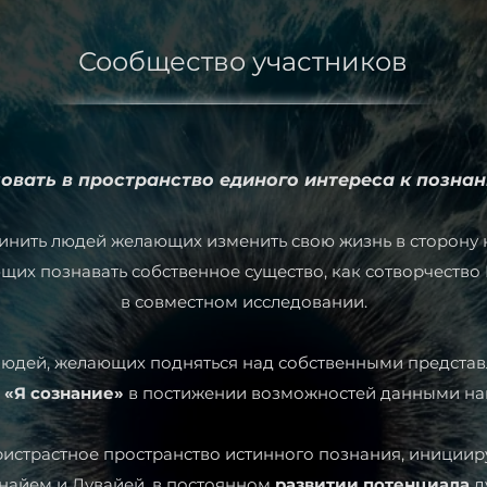
Сообщество участников
вать в пространство единого интереса к позна
инить людей желающих изменить свою жизнь в сторону 
щих познавать собственное существо, как сотворчество
в совместном исследовании.
людей, желающих подняться над собственными представл
е «Я сознание»
в постижении возможностей данными на
ристрастное пространство истинного познания, иниции
найем и Лувайей, в постоянном
развитии потенциала
д