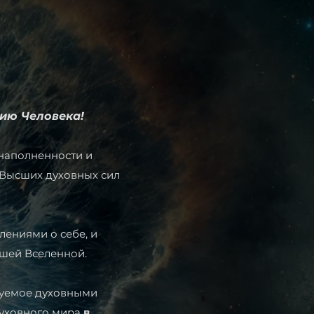
нию Человека!
наполненности и
 Высших духовных сил
ениями о себе, и
шей Вселенной.
руемое духовными
уховного мира
в