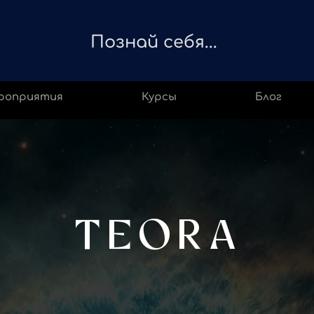
Познай себя...
роприятия
Курсы
Блог
TEORA