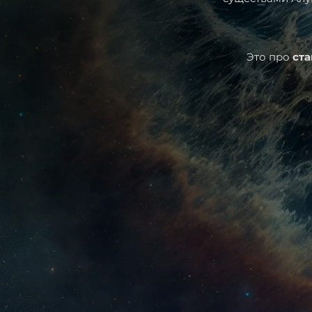
Это про
ст