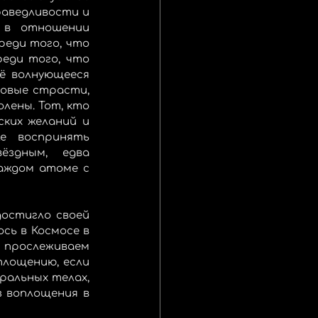
раведливости и 
в отношении 
еди того, что 
еди того, что 
ё волнующееся 
овые страсти, 
лены. Тот, кто 
ких желаний и 
е воспринять 
здным, едва 
ждом атоме с 
остигло своей 
сь в Космосе в 
 прослеживаем 
лощению, если 
ральных телах, 
 воплощения в 