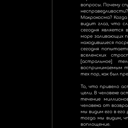
вопросы. Почему сп
несправедливост
Макрокосма? Когда
видит глаз, что с
сегодня является 
море заливающих п
находившиеся посре
сегодня попытаетс
вселенских стра
[астральное] те
воспринимаемым то
тех пор, как был пр
То, что привело ас
цели. В человеке ас
течение миллионов
человека от возвр
мы видим его в его
тогда мы видим, ч
воплощение. 