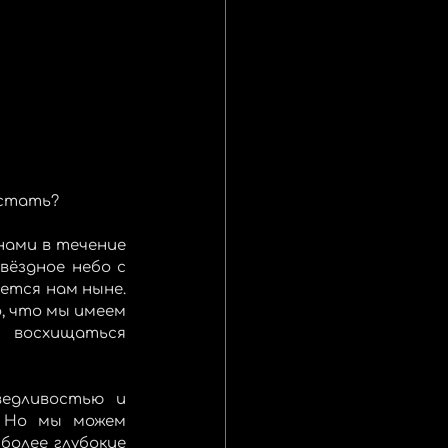
 стать?
ёздное небо с 
ется нам ныне. 
 что мы имеем 
 восхищаться 
едливостью и 
 Но мы можем 
олее глубокие 