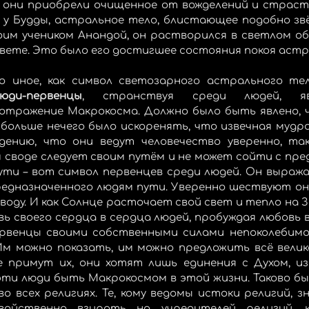
а, они приобрели очищенное от вожделений и страст
 у Будды, астральное тело, блистающее подобно звёз
им учеником Анандой, он растворился в светлом обл
свете. Это было его достигшее состояния покоя астр
 иное, как символ светозарного астрального тел
юди-первенцы
, странствуя среди людей, яв
отражение Макрокосма. Должно было быть явлено, ч
 больше нечего было искоренять, что извечная мудро
дению, что они ведут человечество уверенно, так 
 своде следует своим путём и не может сойти с пре
ути – вот символ первенцев среди людей. Он выражае
редназначенного людям пути. Уверенно шествуют они
воду. И как Солнце расточает свой свет и тепло на Зе
 своего сердца в сердца людей, пробуждая любовь в 
рвенцы своими собственными силами непоколебимо
 Им можно показать, им можно предложить всё велик
не примут их, они хотят лишь единения с Духом, из
эти люди быть Макрокосмом в этой жизни. Таково был
о всех религиях. Те, кому ведомы истоки религий, з
ойственно взирать на учредителей религий, к