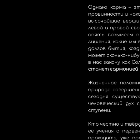
Однако карма – эт
провинности и нака
высочайшие вершин
левой и правой сво
опять возымеем п
лишения, какие мы 
долгов бытия, ког
может сколько-нибу
в нас закону, как С
станет гармонией м
Жизненное паломни
природе совершенн
сегодня существу
человеческий дух 
ступени.
Кто честно и твёрдо
её учения о перве
проходить, уже пр