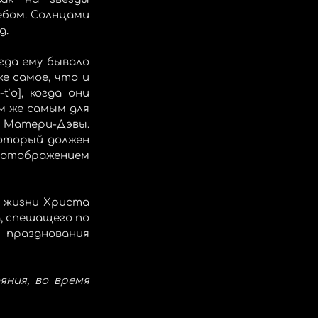
бом. Солнцами 
д.
да ему бывало 
е самое, что и 
o], когда они 
м же самым для 
Матери-Дэвы. 
оторый должен 
 отображением 
в жизни Христа 
 спешащего по 
празднования 
ния, во время 