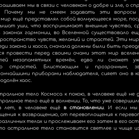
рашиваем мы в связи с человеком о добре и зле, о сп
и? Почему мы не смеем задавать эти вопросы 
 мир ещё представлял собой волнующееся море, поср
лышат уши, что воспринимают внешние чувства, ср
в законах гармонии, во Вселенной существовало ещ
ространство чувств, желаний и страстей. Эти мир
ди закона и хаоса, сначала должны были быть преодо
я провести перед своими очами этот мир вселенс
стей незапамятных времён, едва ли сможет уж
ло страстей. Блистающим и прозрачным, звё
нчайшими приборами наблюдателя, сияет оно в ка
еодолён хаос.
тральное тело Космоса к покою, в человеке ещё не д
тральное тело ещё в волнении. То, что уже совершило
 лет, в человеке ещё 
в становлении
. И если мы
ащения к возвращению, от перевоплощения к перевоп
 различных телах и прослеживаем его затем в его аст
то астральное тело становится светлее и чище из