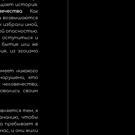
опережают [остальных]. Они обогнали нас с тех времён, о которых сообщает история. 
ечества
. Как 
и возвышаются 
 избрали иной, 
ой опасностью. 
 оступиться и 
 бытие или же 
я, из эгоизма 
меет никакого 
арушена, кто 
приносит этот обет, может вступить на путь, чтобы быть вождём человечества, 
овались своим 
вляется тем, к 
знанию, чтобы 
а пребывает в 
ас, и они жили 