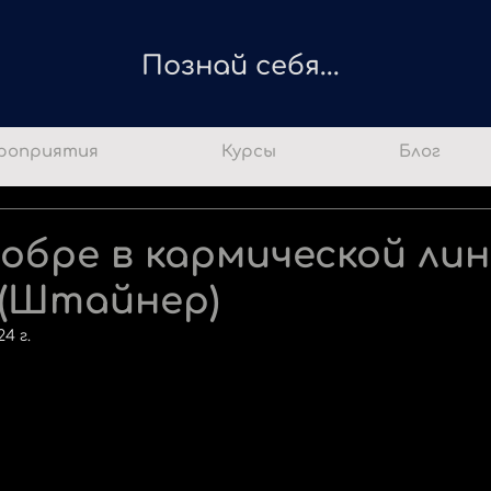
Познай себя...
роприятия
Курсы
Блог
добре в кармической ли
 (Штайнер)
24 г.