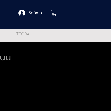
Войти
TEORA
нии