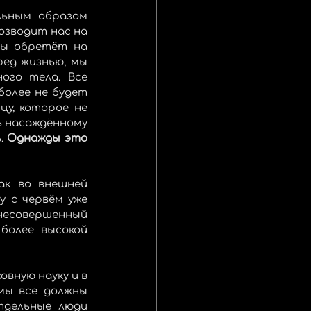
ьным образом 
озводит нас на 
мы обретёт на 
ед жизнью, мы 
го тела. Все 
более не будет 
у, которое не 
ь насаждённому 
. 
Однажды это 
к во внешней 
 с червём уже 
есовершенный 
более высокой 
вную науку и в 
мы все должны 
тдельные люди 