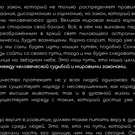
о закон, который не только распределяет правил
зания, дисгармонию и гармонию, но закон, который в
ы человеческого духа. Великая мировая книга кар
их сторонах свой баланс. Всё, в чём мы виновны пер
реображённым в яркий свет пылающего астрально
вынесли, будут возмещены. Карма сгорит. Когда уже 
да мы сами будем идти нашим путём, подобно Солнц
дь сойти со своего пути, тогда и мы будем следоват
олнце на звёздном небе. Это наш путь, это наша цель
ежду человеческой судьбой и мировыми законами.
чество протекает не у всех людей одинаково. Ка
ое существует наряду с несовершенным, как наряду
ют высшие животные, так и в духовной жизни н
существует наряду с таким, который достиг уже 
 верит в развитие, должен также питать веру в  духо
нцах среди людей. Это те, кто на пути, который 
оделали часть его дальше, чем мы на сегодня. О