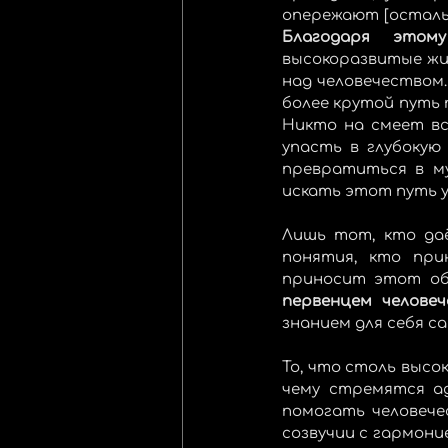
Благодаря этом
высокоразвитые жи
над человечеством.
более крутой путь 
Никто на смеет вс
упасть в глубокую
превратиться в му
искать этот путь у
Лишь тот, кто даё
понятия, кто при
первенцем человеч
знанием для себя са
То, что столь высок
чему стремятся ад
помогать человечес
созвучии с гармони