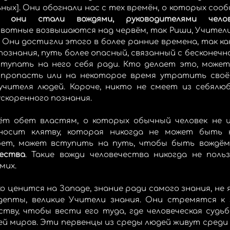
у они стали вождями, руководителями челов
вотные возвышаются над червём, так Риши, Учител
 Они достигли этого в более ранние времена, так как
познания, путь более опасный, связанный с бесконечн
тупать на него себя ради. Кто делает это, может
 пропасть или на некоторое время утратить своё
чителя людей. Короче, никто не смеет из себялюби
скоренного познания. 
т обет властям, о которых обычный человек не и
носит клятву, которая никогда не может быть н
ества
. Такие вожди человечества никогда не польз
мих.
о ценится на Западе, знание ради самого знания, не я
епты, великие Учители знания. Они стремятся к 
тву, чтобы вести его туда, где человеческая судьб
ей миров. Эти первенцы из среды людей живут среди н