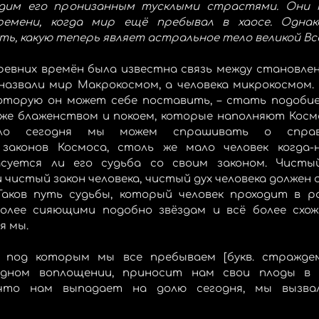
дим его пронизанным тусклыми страстями. Они 
емени, когда мир ещё пребывал в хаосе. Однако
ть, какую теперь являет астральное тело великой Вс
ревних времён была известна связь между становлени
назвали мир Макрокосмом, а человека микрокосмом. 
которую он может себе поставить, – стать подобие
же блаженством и покоем, которые наполняют Космо
ало сегодня мы можем спрашивать о справ
законов Космоса, столь же мало человек когда-н
асуется ли его судьба со своим законом. Чистый
и чистый закон человека, чистый дух человека должен
 Таков путь судьбы, который человек проходит в ра
более сияющими подобно звёздам и всё более схож
я мы.
, под которым мы все пребываем [букв. страждем
дном воплощении, приносит нам свои плоды в б
 что нам выпадает на долю сегодня, мы вызва