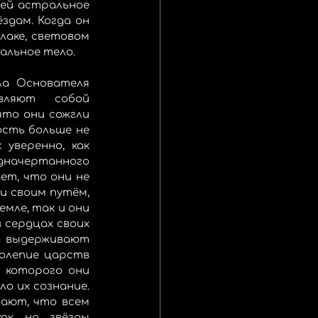
ей астральное 
дам. Когда он 
аке, световом 
альное тело.
а Основателя 
ляют собой 
то они сожгли 
сть больше не 
уверенно, как 
дначертанного 
т, что они не 
 своим путём, 
мле, так и они 
сердцах своих 
 выдерживают 
олепие царств 
 которого они 
о их сознание. 
нают, что всем 
ак на звёзды 