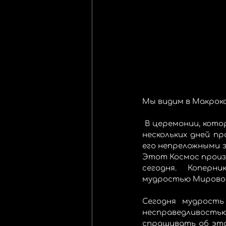
Мы видим в Макроко
 В церемонии, которую я описал, ясно показано то, что проходит перед нами в течение 
нескольких дней пр
его непреложными з
Этот Космос произо
сегодня. Коперни
мудростью Мирового 
Сегодня мудрость
несправедливость
спрашивать об этом