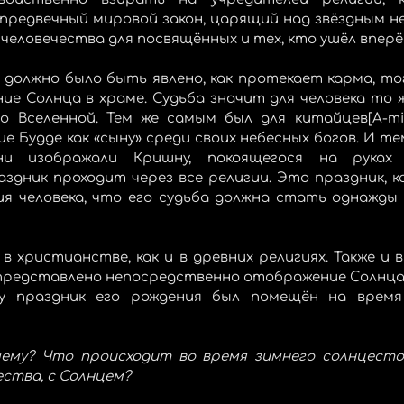
 предвечный мировой закон, царящий над звёздным не
человечества для посвящённых и тех, кто ушёл вперё
 должно было быть явлено, как протекает карма, тог
ие Солнца в храме. Судьба значит для человека то ж
 Вселенной. Тем же самым был для китайцев[A-mi-t’
е Будде как «сыну» среди своих небесных богов. И те
ни изображали Кришну, покоящегося на руках 
здник проходит через все религии. Это праздник, к
ия человека, что его судьба должна стать однажды
в христианстве, как и в древних религиях. Также и 
представлено непосредственно отображение Солнца,
му праздник его рождения был помещён на время 
ему? Что происходит во время зимнего солнцестоя
ства, с Солнцем?