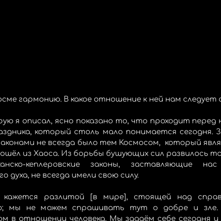
сме гармонию. В какое отношение к ней нам следует
аздника, который столь мало понимается сегодня. Зв
аконами не всегда было тем Космосом,  который явля
шёл из Хаоса. Из борьбы бушующих сил развилось то,
канско-кеплеровские законы, заставляющие нас
духа, не всегда имели свою силу. 
 кажется разлитой [в мире], стоящей над справ
ю; мы не можем спрашивать тут о добре и зле.
 в отношении человека. Мы задаём себе сегодня и б