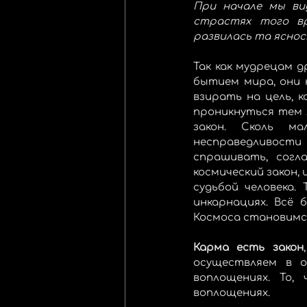
При начале мы ви
страстях того вр
развилась та яснос
Так как мудрецам д
бытием мира, они 
взирать на цель, 
проникнуться тем 
закон. Сколь м
несправедливости 
спрашивать, согл
космический закон, 
судьбой человека.
инкарнациях. Всё 
Космоса становимс
Карма есть закон
осуществляем в о
воплощениях. То,
воплощениях.