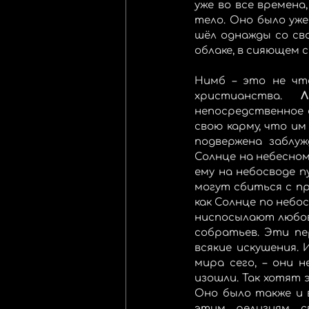
уже во все времен
тело. Оно было уже
шёл однажды со сво
облаке, в сияющем 
Нимб – это не что
христианства. 
Л
непосредственное 
свою карму, что им
подвержена заблуж
Солнце на небесном
ему на небосводе п
могут сбиться с п
как Солнце по небос
ниспосылают любовь
собратьев. Эти пе
всякие искушения.
мира сего, – они 
изошли. Так хотят 
Оно было также и в
этим религиям св