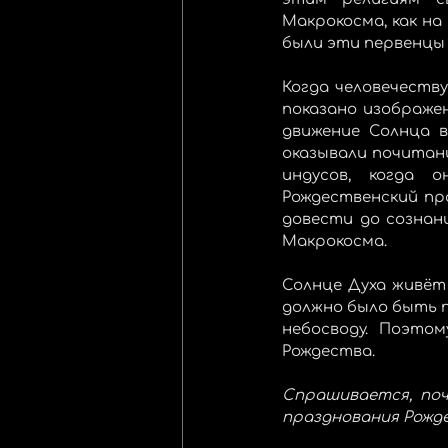
Макрокосма, как на
были эти первенцы 
Когда человечеству
показано изображен
движение Солнца во
оказывали почитани
индусов, когда о
Рождественский пра
довести до сознан
Макрокосма.
Солнце Духа живёт 
должно было быть 
небосводу. Поэто
Рождества. 
Спрашивается, поч
празднования Рожде