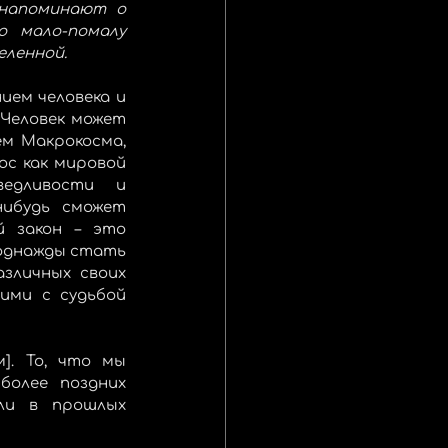
напоминают о 
 мало-помалу 
еленной.
ем человека и 
Человек может 
м Макрокосма, 
с как мировой 
едливости и 
ибудь сможет 
 закон – это 
 однажды стать 
зличных своих 
ими с судьбой 
]. То, что мы 
олее поздних 
ли в прошлых 